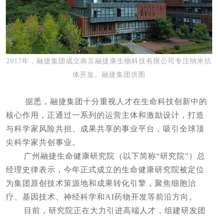
2017年，融捷集团成立南京融捷康生物科技有限公司专注纳米抗
体开发。融捷集团供图
据悉，融捷集团十分重视人才在生命科技创新中的
核心作用，正通过一系列的运营主体和激励设计，打造
与科学家风险共担、成果共享的事业平台，吸引全球顶
尖科学家共创事业。
广州融捷生命健康研究院（以下简称“研究院”）总
经理史律表示，今年正式成立的生命健康研究院被定位
为集团原创技术策源地和成果转化引擎，聚焦细胞治
疗、基因技术、神经科学和AI药物开发等前沿方向。
目前，研究院正在大力引进高端人才，组建研发团