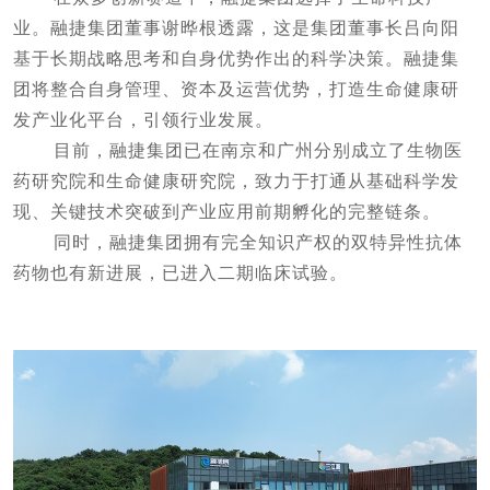
业。融捷集团董事谢晔根透露，这是集团董事长吕向阳
基于长期战略思考和自身优势作出的科学决策。融捷集
团将整合自身管理、资本及运营优势，打造生命健康研
发产业化平台，引领行业发展。
目前，融捷集团已在南京和广州分别成立了生物医
药研究院和生命健康研究院，致力于打通从基础科学发
现、关键技术突破到产业应用前期孵化的完整链条。
同时，融捷集团拥有完全知识产权的双特异性抗体
药物也有新进展，已进入二期临床试验。