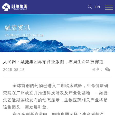
EN
融捷资讯
YOUNGY INFORMATION
人民网：融捷集团再拓商业版图，布局生命科技赛道
2025-08-18
分享：
全球首创的药物已进入二期临床试验，生命健康研
究院在广州成立并推进科技研发及产业化基地……融捷
集团近期连续发布的动态显示，生物医药相关产业将是
该集团又一新发展引擎。
在众多创新赛道中，融捷集团选择了生命科技产