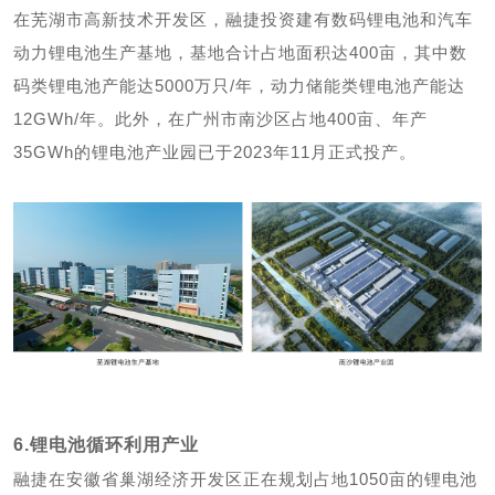
在芜湖市高新技术开发区，融捷投资建有数码锂电池和汽车
动力锂电池生产基地，基地合计占地面积达400亩，其中数
码类锂电池产能达5000万只/年，动力储能类锂电池产能达
12GWh/年。此外，在广州市南沙区占地400亩、年产
35GWh的锂电池产业园已于2023年11月正式投产。
6.锂电池循环利用产业
融捷在安徽省巢湖经济开发区正在规划占地1050亩的锂电池