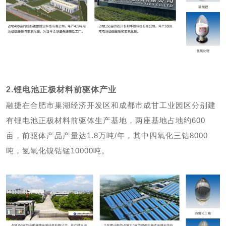
2.锂电池正极材料前驱体产业
融捷在合肥市巢湖经济开发区和成都市成甘工业园区分别建
有锂电池正极材料前驱体生产基地，两座基地占地约600
亩，前驱体产品产量达1.8万吨/年，其中四氧化三钴8000
吨，氢氧化镍钴锰10000吨。