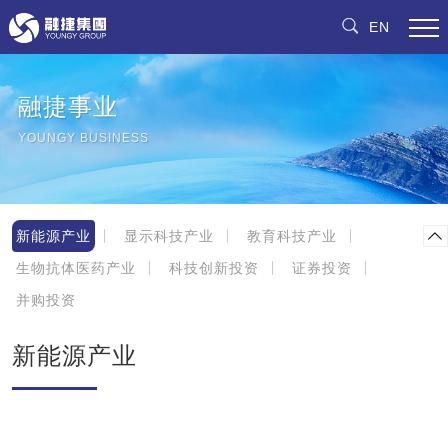
EN
融捷事业
YOUNGY BUSINESS
新能源产业
显示科技产业
教育科技产业
生物抗体医药产业
科技创新投资
证券投资
并购投资
新能源产业