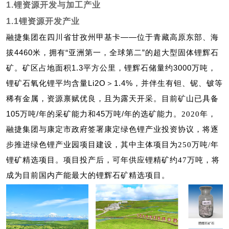
1.锂资源开发与加工产业
1.1锂资源开发产业
融捷集团在四川省甘孜州甲基卡——位于青藏高原东部、海
拔4460米，拥有“亚洲第一，全球第二”的超大型固体锂辉石
矿。矿区占地面积1.3平方公里，锂辉石储量约3000万吨，
锂矿石氧化锂平均含量Li2O＞1.4%，并伴生有钽、铌、铍等
稀有金属，资源禀赋优良，且为露天开采。目前矿山已具备
105万吨/年的采矿能力和45万吨/年的选矿能力。
2020年，
融捷集团与康定市政府签署康定绿色锂产业投资协议，将逐
步推进绿色锂产业园项目建设，其中主体项目为250万吨/年
锂矿精选项目。项目投产后，可年供应锂精矿约47万吨，将
成为目前国内产能最大的锂辉石矿精选项目。